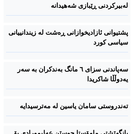
له‌بیرکردنی ڕێبازی شه‌هیدانه‌
پشتیوانی ئازادیخوازانی ڕەشت له زیندانییانی
سیاسی کورد
سەپاندنی سزای ٦ مانگ بەندكران بە سەر
یەدوڵڵا شاكریدا
تەندروستی سامان یاسین لە مەترسیدایە
بانگهێشتی مامۆستا حوسێن عەلیمورادی بۆ