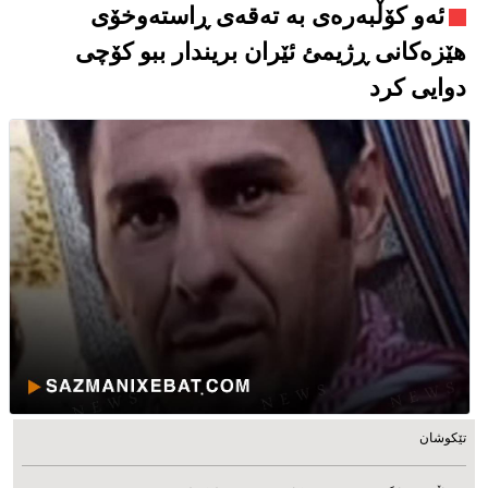
ئەو کۆڵبەرەی بە تەقەی ڕاستەوخۆی
هێزەکانی ڕژیمئ ئێران بریندار ببو کۆچی
دوایی کرد
تێکوشان