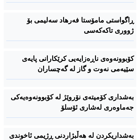
ڕاگواستی مامۆستا فەرهاد سەلیمی بۆ
ژووری تاکەکەسی
کۆبوونەوەی ناڕەزایەیی کرێکارانی پایەی
سێیەمی نەوت و گاز لە گەچساران
بەشداری کۆمیتەی نۆروێژ لە كۆبوونەوەیەكی
جەماوەری لەشاری ئۆسلۆ
بەشداریکردن لە هەڵبژاردنی ڕژیمی ئاخوندی