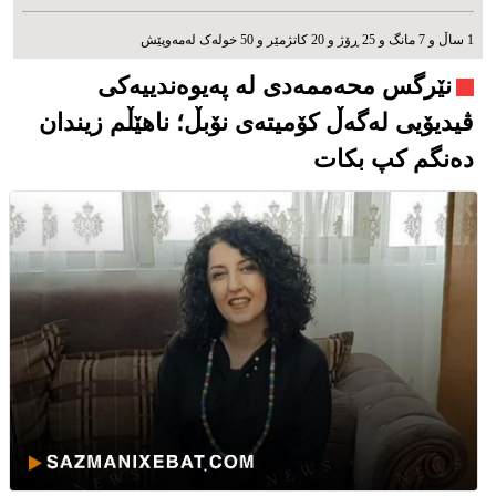
1 ساڵ و 7 مانگ و 25 ڕۆژ و 20 کاتژمێر و 50 خوله‌ک له‌مه‌وپێش‌
نێرگس محەممەدی لە پەیوەندییەکی
ڤیدیۆیی لەگەڵ کۆمیتەی نۆبڵ؛ ناهێڵم زیندان
دەنگم كپ بكات