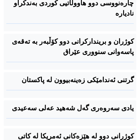
چارەنووسی دوو هاووڵاتیی کوردی بەندکراو
نادیارە
كوژران و بریندارکرانی دوو کۆڵبەر بە تەقەی
پاسەوانی سنووری عێراق
گرتنی ئەندامێکی زەینەبیوون لە پاكستان
یادی سەروەری گەل شەهید عەلی سەعیدی
کوژرانی دوو لە هێزەكانی ئەمریکا لە کاتی