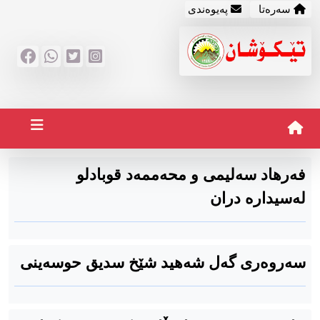
سه‌ره‌تا
په‌یوه‌ندی
فەرهاد سەلیمی و محەممەد قوبادلو
لەسیدارە دران
سەروەری گەل شەهید شێخ سدیق حوسەینی