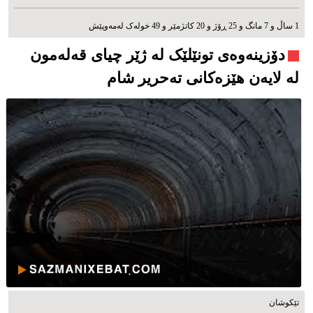
1 ساڵ و 7 مانگ و 25 ڕۆژ و 20 کاتژمێر و 49 خوله‌ک له‌مه‌وپێش‌
دۆزینەوەی تونێلێک لە ژێر چیای قەلەمون
لە لایەن هێزەکانی تەحریر شام
تێکوشان