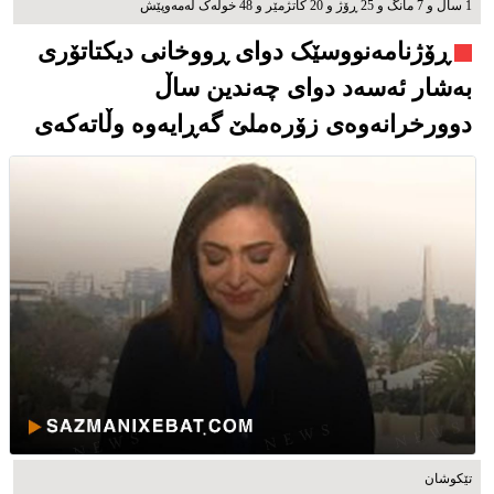
1 ساڵ و 7 مانگ و 25 ڕۆژ و 20 کاتژمێر و 48 خوله‌ک له‌مه‌وپێش‌
ڕۆژنامەنووسێک دوای ڕووخانی دیکتاتۆری
بەشار ئەسەد دوای چەندین ساڵ
دوورخرانەوەی زۆرەملێ گەڕایەوە وڵاتەکەی
تێکوشان