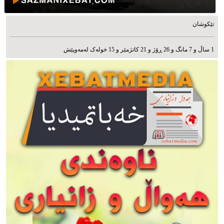
تێکوشان
1 ساڵ و 7 مانگ و 26 ڕۆژ و 21 کاتژمێر و 15 خوله‌ک له‌مه‌وپێش‌