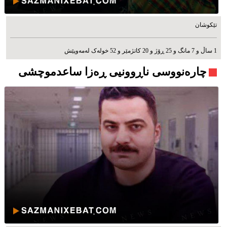
تێکوشان
1 ساڵ و 7 مانگ و 25 ڕۆژ و 20 کاتژمێر و 52 خوله‌ک له‌مه‌وپێش‌
چارەنووسی ناڕوونیی ڕەزا ساعدموچشی