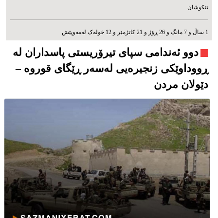
تێکوشان
1 ساڵ و 7 مانگ و 26 ڕۆژ و 21 کاتژمێر و 12 خوله‌ک له‌مه‌وپێش‌
دوو ئەندامی سپای تیرۆریستی پاسداران لە
ڕووداوێکی زنجیرەیی لەسەر ڕێگای قوروە –
دێولان مردن