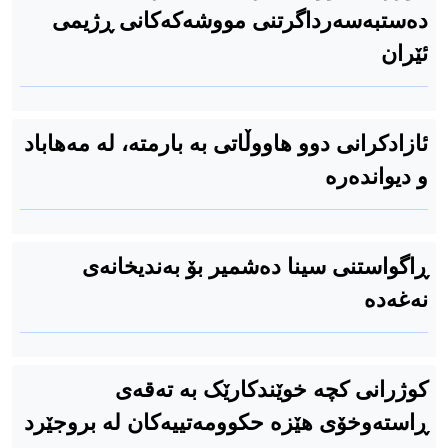
دەستبەسەرداگرتنی مووشەکەکانی ڕژیمی
ئێران
ئازادکرانی دوو هاووڵاتی بە بارمتە، لە مەهاباد
و دیواندەرە
ڕاگواستنی سینا دەشمیر بۆ بەندیخانەی
نەغەدە
کوژرانی کچە خوێندکارێک بە تەقەی
ڕاستەوخۆی هێزە حکوومەتییەکان لە بروجێرد