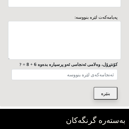
په‌یامه‌که‌ت لێره‌ بنووسه:
8
6
کۆنتڕۆل، وه‌لامی ئه‌نجامی ئه‌و پرسیاره‌ بده‌وه
+
= ?
به‌سته‌ره‌ گرنگه‌کان