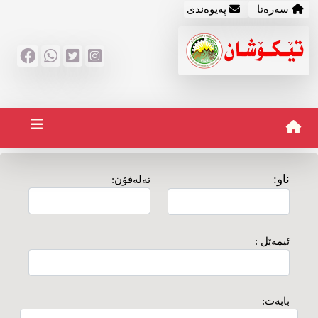
سه‌ره‌تا
په‌یوه‌ندی
ناو:
ته‌له‌فۆن:
ئیمه‌ێل :
بابه‌ت: