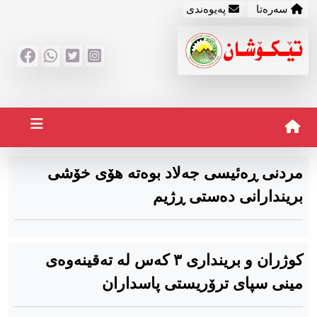
سه‌ره‌تا
په‌یوه‌ندی
مردنی ڕەئیسی جەلاد بوەتە هۆی خۆشی
بریندارانی دەستی ڕژیم
کوژران و برینداری ۳ کەس لە تەقینەوەی
مینی سپای ترۆریستی پاسداران