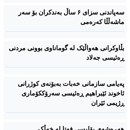
سەپاندنی سزای ۶ ساڵ بەندکران بۆ سەر
ماشەڵڵا کەرەمی
بڵاوکرانی هەواڵێک لە گوماناوی بوونی مردنی
ڕەئیسی جەلاد
پەیامی سازمانی خەبات بەبۆنەی كوژرانی
ئاخوند ئێبراهیم ڕەئیسی سه‌رۆککۆماری
ڕژیمی ئێران
هەڕەشەی پۆلیسی فەتا لە خەڵک