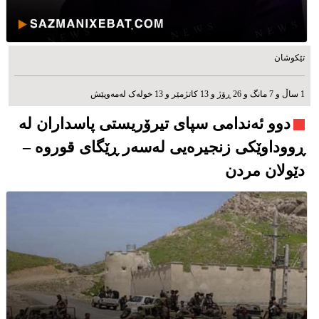
تێکوشان
1 ساڵ و 7 مانگ و 26 ڕۆژ و 13 کاتژمێر و 13 خوله‌ک له‌مه‌وپێش‌
دوو ئەندامی سپای تیرۆریستی پاسداران لە
ڕووداوێکی زنجیرەیی لەسەر ڕێگای قوروە –
دێولان مردن