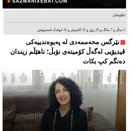
تێکوشان
1 ساڵ و 7 مانگ و 25 ڕۆژ و 12 کاتژمێر و 51 خوله‌ک له‌مه‌وپێش‌
نێرگس محەممەدی لە پەیوەندییەکی
ڤیدیۆیی لەگەڵ کۆمیتەی نۆبڵ؛ ناهێڵم زیندان
دەنگم كپ بكات