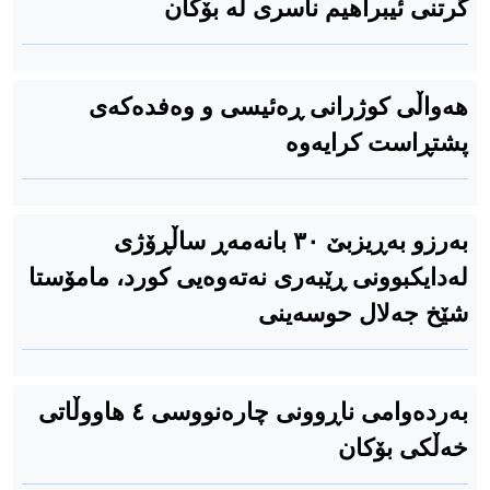
گرتنی ئیبراهیم ناسری لە بۆکان
هەواڵی کوژرانی ڕەئیسی و وەفدەکەی
پشتڕاست کرایەوە
به‌رزو به‌ڕیزبێ ٣٠ بانه‌مه‌ڕ ساڵڕۆژی
له‌دایکبوونی ڕێبه‌ری نه‌ته‌وه‌یی كورد، مامۆستا
شێخ جه‌لال حوسەینی
بەردەوامی ناڕوونی چارەنووسی ٤ هاووڵاتی
خەڵکی بۆکان