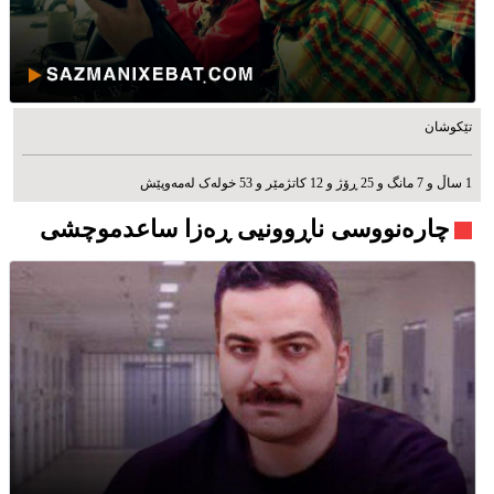
تێکوشان
1 ساڵ و 7 مانگ و 25 ڕۆژ و 12 کاتژمێر و 53 خوله‌ک له‌مه‌وپێش‌
چارەنووسی ناڕوونیی ڕەزا ساعدموچشی