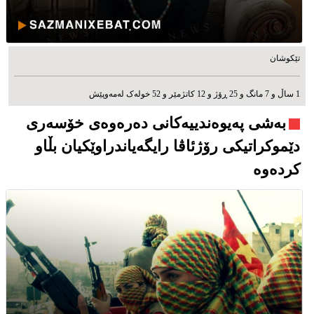
تێکوشان
1 ساڵ و 7 مانگ و 25 ڕۆژ و 12 کاتژمێر و 52 خوله‌ک له‌مه‌وپێش‌
بەشی پەیوەندییەکانی دەرەوەی خۆسەری
دێموکراتیکی رۆژئاڤا رایگەیاندراوێکیان بڵاو
کردەوە