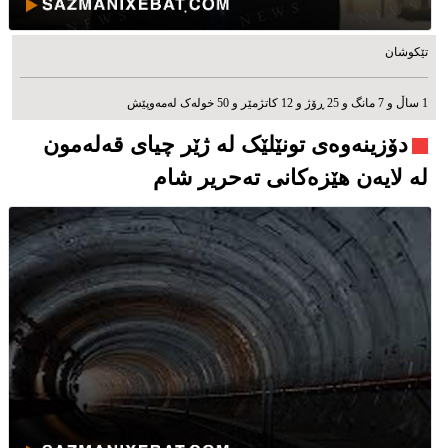
تێکوشان
1 ساڵ و 7 مانگ و 25 ڕۆژ و 12 کاتژمێر و 50 خوله‌ک له‌مه‌وپێش‌
دۆزینەوەی تونێلێک لە ژێر چیای قەلەمون
لە لایەن هێزەکانی تەحریر شام