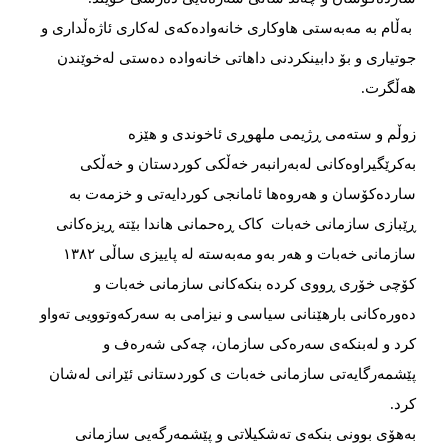
بەڵام بە مەبەستی هاوكاری خانەوادەكەی لەكاری ئاژەڵداری و
جوتیاری و بۆ دابینكردنی داهاتی خانەوادە دەستی لەخوێندن
هەڵگرت.
زوڵم و ستەمی ڕژیمی ملهوڕی ئاخوندی و هێزە
بەكرێگیراوەكانی لەبەرانبەر خەڵكی كوردستان و خەڵكی
ساردەكۆسان و هەروەها ئامانجی كوردایەتی و خزمەت بە
ڕێبازی سازمانی خەبات كاک ڕەحمانی هاندا بێتە ڕیزەكانی
سازمانی خەبات و هەر بەو مەبەستە لە پاییزی ساڵی ١٣٨٢
كۆچی خۆری ڕووی كردە بنكەكانی سازمانی خەبات و
دەورەكانی بارهێنانی سیاسی و نیزامی بە سەركەوتوویی تەواو
كرد و لەبنكەی سەرەكی سازمان، چەكی شەرەف و
پێشمەرگایەتی سازمانی خەبات ی كوردستانی ئێرانی لەشان
كرد.
بەهۆی بوونی بنكەی تەشكیلاتی و پێشمەرگەیی سازمانی