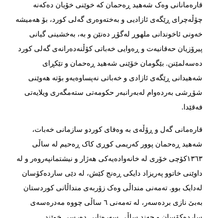
قارەمانانی وەک شەهید ڕەحمان كە خوێنی خۆیان دەكەنە
چۆڵەچرای ڕێگەی ئازادیی و بەختەوەری گەلی كورد، بۆ هەمیشە
خەونی ئاخوندانی ملهوڕ لەگۆڕ دەنێن و بە، بەخشینی گیانی
پیرۆزیان حەقانیەت و ڕەوایی خەباتی كۆڵنەدەرانەی گەلی كورد
دەسەلمێنن. بێگومان خۆێنی شەهید ڕەحمان و تێكڕای
شەهیدانی ڕێگەی ئازادی و خەباتی نەپساوەیەو بۆتە هەوێنی
شۆڕشی بەردەوام لەبەرانبەر حكومەتی ستەمگەری ویلایەتی
فەقێدا.
قارەمانی گەل و ڕۆڵەی بە وەفای كوردو سازمانی خەبات،
شەهید ڕەحمان پوور كەریمی كوڕی كاک ڕەحیم لە ساڵی
١٣٦٣كۆچی خۆری لە خانەوادەیەكی هەژار و نیشتمانپەروەر و لە
داوێنی خاتوو پەریزاد دایكی ڕەنج كێش، لە دێی ساردەكۆسان
لەدایک بوو. تەمەنی منداڵی وەک زۆربەی منداڵانی كوردستان
بەبێ‌ نازی بردەسەر، لە تەمەنی ٦ ساڵی چووە مەدرەسەی
ساردەكۆسان و چەند ساڵی سەرەتایی دەرسی خوێند.