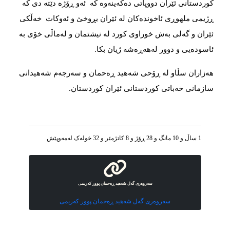
كوردستانی ئێران دووپاتی دەكەینەوە كە ئەو ڕۆژە دێتە دی كە
ڕژیمی ملهوڕی ئاخوندەكان لە ئێران بڕوخێ‌ و ئەوكات خەڵكی
ئێران و گەلی بەش خوراوی كورد لە نیشتمان و لەماڵی خۆی بە
ئاسودەیی و دوور لەهەڕەشە ژیان بكا.
هەزاران سڵاو لە ڕۆحی شەهید ڕەحمان و سەرجەم شەهیدانی
سازمانی خەباتی كوردستانی ئێران کوردستان.
1 ساڵ و 10 مانگ و 28 ڕۆژ و 8 کاتژمێر و 32 خوله‌ک له‌مه‌وپێش‌
سەروەری گەل شەهید ڕەحمان پوور كەریمی
سەروەری گەل شەهید ڕەحمان پوور كەریمی