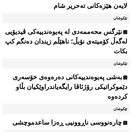
لایەن هێزەکانی تەحریر شام
تێکوشان
نێرگس محەممەدی لە پەیوەندییەکی ڤیدیۆیی
لەگەڵ کۆمیتەی نۆبڵ؛ ناهێڵم زیندان دەنگم كپ
بكات
تێکوشان
بەشی پەیوەندییەکانی دەرەوەی خۆسەری
دێموکراتیکی رۆژئاڤا رایگەیاندراوێکیان بڵاو
کردەوە
تێکوشان
چارەنووسی ناڕوونیی ڕەزا ساعدموچشی