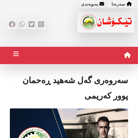
سه‌ره‌تا
په‌یوه‌ندی
سەروەری گەل شەهید ڕەحمان
پوور كەریمی