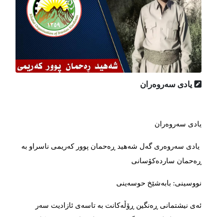
یادی سەروەران
یادی سەروەران
یادی سەروەری گەل شەهید ڕەحمان پوور كەریمی ناسراو بە
ڕەحمان ساردەكۆسانی
نووسینی: بابەشێخ حوسەینی
ئەی نیشتمانی ڕەنگین ڕۆڵەكانت بە تاسەی ئازادیت سەر