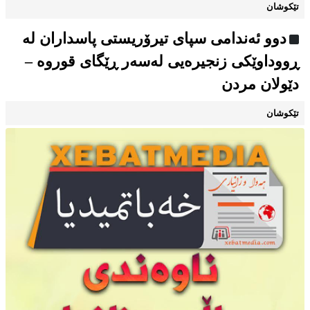
تێکوشان
دوو ئەندامی سپای تیرۆریستی پاسداران لە
ڕووداوێکی زنجیرەیی لەسەر ڕێگای قوروە –
دێولان مردن
تێکوشان