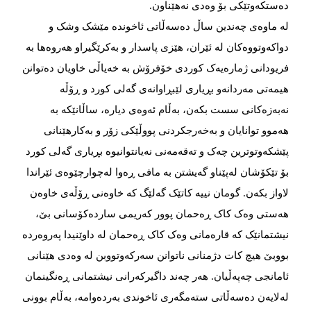
دەستكەوتێكی بۆ وەدی نەهێناون.
لە ماوەی چەندین ساڵ دەسەڵاتی ئاخوندە مێشک وشک و
دواكەوتووەكان لە ئێران، هێزی پاسدار و بەكرێگیراو هەروەها بە
فریودانی ژمارەیەک كوردی خۆفرۆش بە خەیاڵی خاویان دەتوانن
هیمەتی مەردانەو بڕیاری لێبڕاوانەی گەلی كورد و ڕۆڵە
نەبەزەكانی سست بكەن، بەڵام ئەوەی دیارە، ساڵانێکە بە
هەموو توانایان و بەخەرجكردنی پووڵێكی زۆر و بەكارهێنانی
پێشكەوتوترین چەک و تەقەمەنی نەیانتوانیوە بڕیاری گەلی كورد
بۆ تێكۆشان لەپێناو گەیشتن بە مافی ڕەوا لەچوارچێوەی ئێراندا
لاواز بكەن. گومان نییە كاتێک گەلێگ كە خاوەنی ڕۆڵەی خاوەن
هەستی وەک كاک ڕەحمان پوور كەریمی ساردەكۆسانی بێ‌،
نیشتمانێک كە قارەمانی وەک كاک ڕەحمان لە داوێنیدا پەروەردە
بووبێ‌ هیچ كات دژمنانی ناتوانن سەركەوتووبن لە وەدی هێنانی
ئامانجی چەپەڵیان. هەر چەند داگیركەرانی نیشتمانی ڕەنگینمان
لەلایەن دەسەڵاتی ستەمگەری ئاخوندی بەردەوامە، بەڵام بوونی