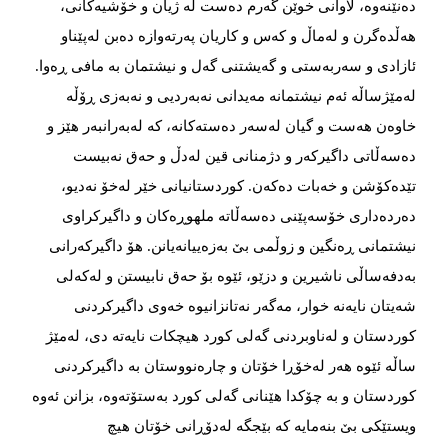
دەنێنەوە، لاوانی خوێن گەرم دەست لە ژیان و خۆشیەكانی،
هەڵدەگرن و لەماڵ و كەس و كاریان پەرتەوازە دەبن لەپێناو
ئازادی و سەربەستی و گەیشتنی گەل و نیشتمان بە مافی ڕەوا.
لەمێژساڵە ئەم نیشتمانە مەیدانی نەبەردیی و نەبەزی ڕۆڵە
خاوەن هەست و گیان لەسەر دەستەكانە، كە لەبەرانبەر هێز و
دەسەڵاتی داگیركەر و دژمنانی قین لەدڵ و حەق نەبیست
تێدەكۆشن و خەبات دەكەن. كوردستانیانی خێر لەخۆ نەدیو،
دەردەداری خۆسەپێنی دەسەڵاتە ملهوڕەكان و داگیركراوی
نیشتمانی ڕەنگین و زوڵمی بێ‌ بەزەییانەیانن. هۆ داگیركەرانی
بەدفەساڵی ناشیرین و دزێو، ئێوە بۆ حەق نابیستن و لەكەلی
شەیتان نایەنە خوار، مەگەر نەتانزانیوە خەوی داگیركردنی
كوردستان و لەناوبردنی گەلی كورد هیچكات نایەتە دی، لەمێژ
ساڵە ئێوە هەر لەخۆڕا خۆتان و چارەنووستان بە داگیركردنی
كوردستان و بە چۆكدا هێنانی گەلی كورد بەستۆتەوە، بزانن ئەوە
ویستێكی بێ بنەمایه‌ كە بێجگە لەدۆڕانی خۆتان هیچ