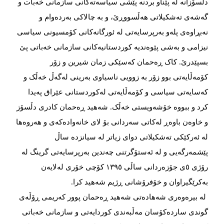
دڵسۆزانە لە پێناو بردنە پێشی سیاسەتەكانی سازمانی خەبات و
گەشەی تەشكیلاتی هەڵسووڕێ‌، و بە چالاكی بەردەوام و
نەبڕاوەی پلەو بەرپرسایەتی لە ئورگانەكانی كۆمسیونی سیاسی
نیزامی و بەشی پێوەندیە كوردستانیەكانی سازمانی خەباتی پێ‌
بسپێدرێ‌. كاک ڕەحمان كەسێكی زمان شیرین و زۆر
كۆمەڵایەتی بوو زۆر بە زوویی ناسیاوی بەرینی لەگەڵ خەڵک و
كەسایەتی سیاسی و كۆمەڵایەتی لەكوردستانی عێراق پەیدا
كرد و ببووە خۆشەویستی خەڵک. شەهید ڕەحمان كادری دڵسۆز
و خاوەن باوەڕ لەكاتی سەردانی بۆ لای خانەوادەكەی و هەروەها
لە ئەركێكی تەشكیلاتی دوای زیاتر لە سیانزدە ساڵ
پێشمەرگەیی و لە ئەستۆگرتنی چەندین بەرپرسایەتی گرینگ لە
رۆژی ٥ی جۆزەردانی ساڵی ١٣٩٥ كۆچی خۆری لەلایەن
بەكرێگیراوان و خۆفرۆشانی ڕژیم شەهید كرا.
لە بیرەوەری شەهادەتی شەهید ڕەحمان پوور كەریمی ڕۆڵەی
گوندی ساردەكۆسان مەڵبەندی كوردایەتی و سازمانی خەباتی