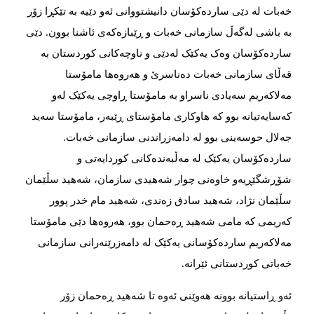
خەبات لە دێی ساردەكۆسان دانیشتووانی ئەو دێیە بە تێكڕا زۆر
بە باشی لەگەڵ سازمانی خەبات و ڕێبازەكەی ئاشنا بوون. دێی
ساردەكۆسان وەک یەكێک لەدێی و ناوچەكانی كوردستان بە
قەڵای سازمانی خەبات دەناسرێ‌ و هەروەها مامۆستا
مەلاكەریم سەیادی ناسراو بە مامۆستا ڕاوچی یەكێک لەو
كەسایەتیانە بوو كە هاوكاری مامۆستای ڕێبەر، مامۆستا سەید
جەلال حوسەینی بوو لە دامەزراندنی سازمانی خەبات.
ساردەكۆسان یەكێک لە مەڵبەندەكانی كوردایەتی و
شۆڕشگێڕیەو خاوەنی چوار شەهیدی سازمان، شەهید سڵێمان
سڵێمان نژاد، شەهید سادق زەندی، شەهید مام خدر پوور
كەریمی كە مامی شەهید ڕەحمان بوو، هەروەها دێی مامۆستا
مەلاكەریم ساردەكۆسانی یەكێک لە دامەزرێنەرانی سازمانی
خەباتی كوردستانی ئێرانە.
ئەو ڕاستیانە بوونە هەوێنی ئەوە تا شەهید ڕەحمان زۆر