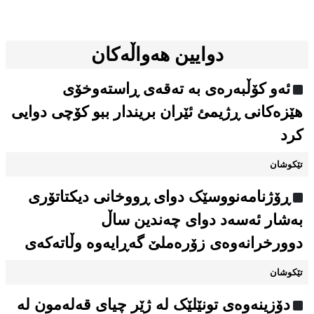
دوایین هەواڵەکان
ئەو کۆڵبەرەی بە تەقەی ڕاستەوخۆی
هێزەکانی ڕژیمئ ئێران بریندار ببو کۆچی دوایی
کرد
تێکوشان
ڕۆژنامەنووسێک دوای ڕووخانی دیکتاتۆری
بەشار ئەسەد دوای چەندین ساڵ
دوورخرانەوەی زۆرەملێ گەڕایەوە وڵاتەکەی
تێکوشان
دۆزینەوەی تونێلێک لە ژێر چیای قەلەمون لە